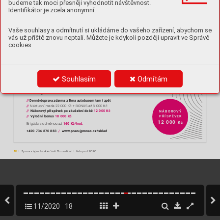
budeme tak moci přesněji vyhodnotit návštěvnost.
Identifikátor je zcela anonymní.
ORTOPEDIE, REHABILITACE


Č
Vaše souhlasy a odmítnutí si ukládáme do vašeho zařízení, abychom se
Á
Í
Í
 N
HRADN
 D
L
Y
775 222 925
Tel.: 
vás už příště znovu neptali. Můžete je kdykoli později upravit ve Správě

 SER
e-mail: bohunicka@columna.cz 
cookies
Křenová 19, Brno; tel
.: 543 235 156
Bohunická 81

Adresa: 
ww
w
.chladservis.cz
Souhlasím
Odmítám














//
//
 Ná



//
NÁBOROVÝ


//

12 000






+420 734 870 883  
/
18
|Zpravodaj městské části Brno-střed|listopad 2020
11/2020
18