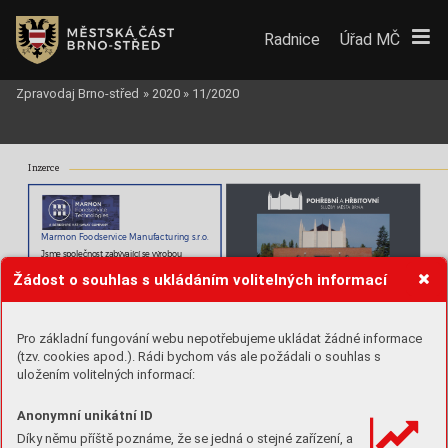
Radnice
Úřad MČ
Zpravodaj Brno-střed
»
2020
»
11/2020
Inzerce










Žádost o souhlas s ukládáním volitelných informací


Obsazujeme pozici:
OPERÁ
T
OR/KA 
Pro základní fungování webu nepotřebujeme ukládat žádné informace
VÝROBY
(tzv. cookies apod.). Rádi bychom vás ale požádali o souhlas s
ww
w.
pohrby
.cz

uložením volitelných informací:
Křenová 52



Př
íjem inzerce do zpravodajů
Brno
Brno-s
třed, 
Královo Pole,


REK
ONSTRUKCE
Bohunice, Černovice
marmonfoodservice@teamio.eu
Anonymní unikátní ID
BY
TO
VÝCH JADER 
Star
ý Lískov
ec,
A K
OUPELEN




Díky němu příště poznáme, že se jedná o stejné zařízení, a
NA KLÍČ
tel.: 7
7
4 458 060
+ 420 720 978 104
+420 606 026 146
inzerce@zpravodajebrno.cz
T
el.: 604 21
3 61
1, e-mail: inf
o@fronton.cz