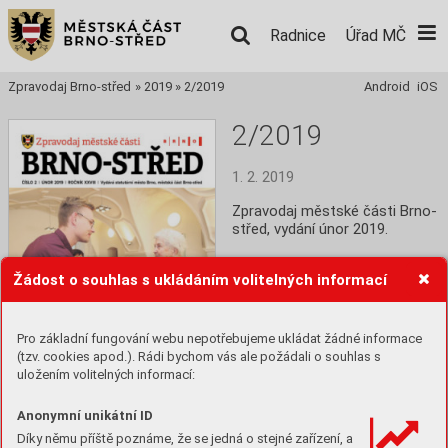
Radnice
Úřad MČ
Zpravodaj Brno-střed
»
2019
»
2/2019
Android
iOS
2/2019
1. 2. 2019
Zpravodaj městské části Brno-
střed, vydání únor 2019.
Číst
Žádost o souhlas s ukládáním volitelných informací
Stáhnout PDF
Pro základní fungování webu nepotřebujeme ukládat žádné informace
(tzv. cookies apod.). Rádi bychom vás ale požádali o souhlas s
uložením volitelných informací:
Anonymní unikátní ID
Díky němu příště poznáme, že se jedná o stejné zařízení, a