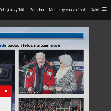
ebuji si vyřídit
Poradna
Mohlo by vás zajímat
Další
edě
b
udou 
 letos narozen
no
vé
i
i
Jubilant Karol Divín
s