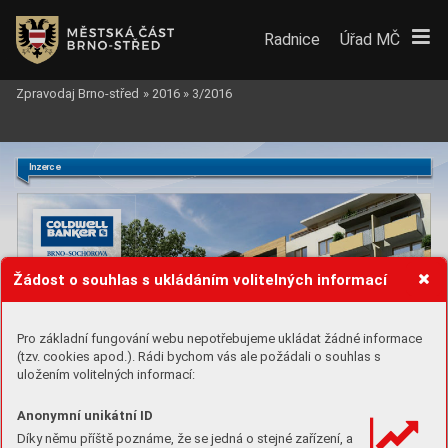
Radnice
Úřad MČ
Zpravodaj Brno-střed
»
2016
»
3/2016
Inzerce
Žádost o souhlas s ukládáním volitelných informací
Pro základní fungování webu nepotřebujeme ukládat žádné informace
(tzv. cookies apod.). Rádi bychom vás ale požádali o souhlas s
uložením volitelných informací:
Anonymní unikátní ID
Díky němu příště poznáme, že se jedná o stejné zařízení, a