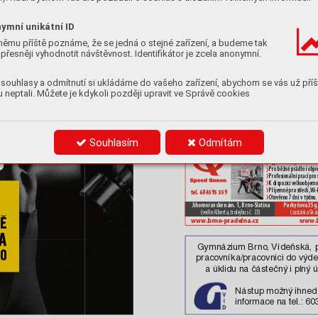
it, 
í se 
ídá
ymní unikátní ID
ení 
Není 
němu příště poznáme, že se jedná o stejné zařízení, a budeme tak
www
.ocnistudio.cz
ba
ví 
přesněji vyhodnotit návštěvnost. Identifikátor je zcela anonymní.
souhlasy a odmítnutí si ukládáme do vašeho zařízení, abychom se vás už příš
É
 T
ĚL
O
,
 neptali. Můžete je kdykoli později upravit ve Správě cookies
T
V
Í.
ww
w.
pohrby
.cz
Souhlasím
Odmítám
d
SAMOOBSL
UŽNÁ 
 V
yperete a vysušíte do 

 Pro běžné prádlo i obj

 Profesionální prací pro

 K dispozici velk
oobjemov

 Příjemné prostředí, 
Wi-

tel. 604 595 559
 Otevřeno 7 dní v týdnu.

Jihomoravské nám. 1, Brno-Slatina
Purkyňova 35g
(vedle Alberta, trolejbus č. 33)
(zastávka Ská
ww
w
.brno-pradelna.cz ww
w
.
Gymnázium Br
no
, 
Vídeňská, 
praco
vníka/praco
vnici do
výde
a
úklidu na částečný i
pln
ý 
Nástup možný ihned
inf
or
mace na tel.:
 60