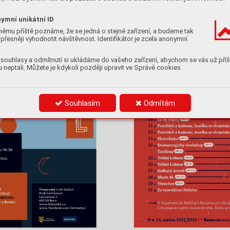
íky
samou podstatou žárlivosti a
také
, jak už to
v
A
Magdaléna Ch
ytrá a
Hana Ondruško
vá

u
komedií nevěry bývá, rozmarností lidsk
ého
šíl
osudu a
marností lidského k
onání.
ymní unikátní ID
V
Amﬁtryonovi je ale celá záležitost s
nevě-
do
rou o
něco komplik
ovanější: svůdce není nik
-
ke
němu příště poznáme, že se jedná o stejné zařízení, a budeme tak
přesněji vyhodnotit návštěvnost. Identifikátor je zcela anonymní.
souhlasy a odmítnutí si ukládáme do vašeho zařízení, abychom se vás už příš
 neptali. Můžete je kdykoli později upravit ve Správě cookies
Souhlasím
Odmítám