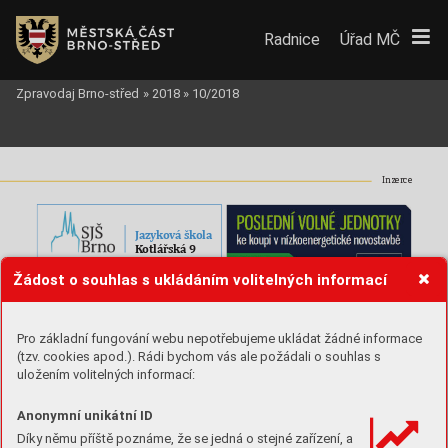
Radnice
Úřad MČ
Zpravodaj Brno-střed
»
2018
»
10/2018
Inzerce
Jazyk
ov
á škola


Žádost o souhlas s ukládáním volitelných informací
Pro základní fungování webu nepotřebujeme ukládat žádné informace
(tzv. cookies apod.). Rádi bychom vás ale požádali o souhlas s
uložením volitelných informací:









Anonymní unikátní ID





Díky němu příště poznáme, že se jedná o stejné zařízení, a



