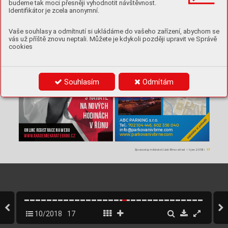

budeme tak moci přesněji vyhodnotit návštěvnost.
Identifikátor je zcela anonymní.
Vaše souhlasy a odmítnutí si ukládáme do vašeho zařízení, abychom se

A
uto 
B
C
ena
vás už příště znovu neptali. Můžete je kdykoli později upravit ve Správě
Dlouhodobé park
o
vání v c
entru
cookies








Souhlasím
Odmítám




Začněte
s kara
te
na nový
ch
hodinách




ABC P
ARKING s.r.o.
v říjnu
T
el.:
 702 104 446, 602 356 040
Online registrace na webu
info@park
ov
anivbrne.c
om
www
.akademiekara
tebrno.
cz
www
.parko
vanivbrne.c
om
Zpravodaj městské části Brno-střed|říjen 2018|
17
10/2018
17