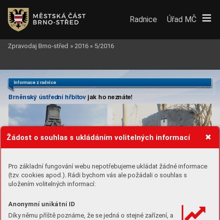
Radnice
Úřad MČ
Zpravodaj Brno-střed
»
2016
»
5/2016
Informace z radnice
Brněnský ústřední hřbito
v
jak ho neznáte!
Žádost o souhlas s ukládáním volitelných informací
Pro základní fungování webu nepotřebujeme ukládat žádné informace
(tzv. cookies apod.). Rádi bychom vás ale požádali o souhlas s
uložením volitelných informací:
Anonymní unikátní ID
Díky němu příště poznáme, že se jedná o stejné zařízení, a
Hrobka rodiny Rabas
.
 F
oto Michal Doležel