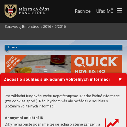
Radnice
Úřad MČ
Zpravodaj Brno-střed
»
2016
»
5/2016
Inzerce
ROZVOZ:
602 229 000
547 229 000
NOVÉ BISTRO
Žádost o souhlas s ukládáním volitelných informací
CHUTNĚ, KV
ALITNĚ
A BEZ ČEKÁNÍ
Nádražní 4, Brno
Pro základní fungování webu nepotřebujeme ukládat žádné informace
(tzv. cookies apod.). Rádi bychom vás ale požádali o souhlas s
www
.quickbistro.cz
uložením volitelných informací:
Specialista na prodej a pronájem Vašich nemovitostí
- ocenění nemovitostí 
- prodej za nejvyšší cenu na trhu
- profesionální ser
vis 
- prodej VIP klientele
Anonymní unikátní ID
Ing. T
omáš Matras
jednatel společnosti
Díky němu příště poznáme, že se jedná o stejné zařízení, a
volejte