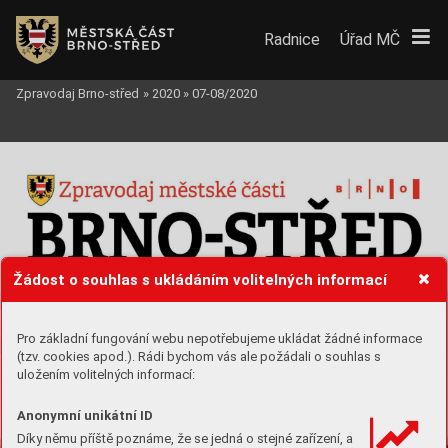
Radnice
Úřad MČ
Zpravodaj Brno-střed
»
2020
»
07-08/2020
Žádost o souhlas s ukládáním volitelných informací
Pro základní fungování webu nepotřebujeme ukládat žádné informace
(tzv. cookies apod.). Rádi bychom vás ale požádali o souhlas s
uložením volitelných informací:
Anonymní unikátní ID
Díky němu příště poznáme, že se jedná o stejné zařízení, a