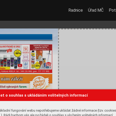
Radnice
Úřad MČ
Potř
st o souhlas s ukládáním volitelných informací
ákladní fungování webu nepotřebujeme ukládat žádné informace (tzv. cookie
). Rádi bychom vás ale požádali o souhlas s uložením volitelných informací: