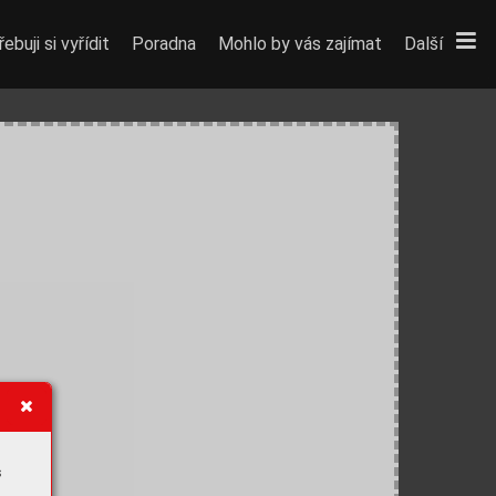
ebuji si vyřídit
Poradna
Mohlo by vás zajímat
Další
s