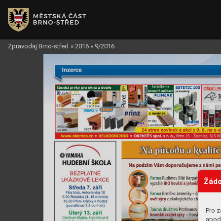
Zpravodaj Brno-střed
»
2016
»
9/2016
Žádo
Pro z
apod.