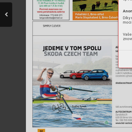
Anon
Díky 
moci 
Vaše 
znovu