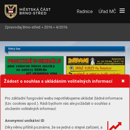
Radnice
Úřad MČ
Zpravodaj Brno-střed
»
2016
»
4/2016
V
olný čas
Žádost o souhlas s ukládáním volitelných informací
Pro základní fungování webu nepotřebujeme ukládat žádné informace
(tzv. cookies apod.). Rádi bychom vás ale požádali o souhlas s
uložením volitelných informací:
Anonymní unikátní ID
Díky němu příště poznáme, že se jedná o stejné zařízení, a