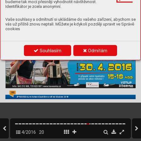
budeme tak moci přesněji vyhodnotit návštěvnost.
Identifikátor je zcela anonymní.
Vaše souhlasy a odmítnutí si ukládáme do vašeho zařízení, abychom se
vás už příště znovu neptali. Můžete je kdykoli později upravit ve Správě
cookies
Souhlasím
Odmítám
20
ZPRA
V
OD
AJ městské části Brno-střed | Duben 2016
4/2016
20