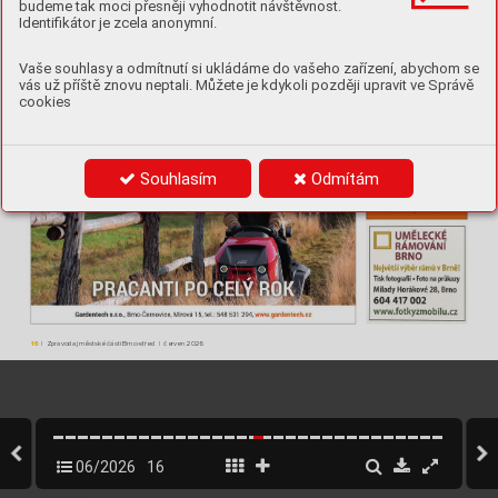
budeme tak moci přesněji vyhodnotit návštěvnost.
Identifikátor je zcela anonymní.
Vaše souhlasy a odmítnutí si ukládáme do vašeho zařízení, abychom se
vás už příště znovu neptali. Můžete je kdykoli později upravit ve Správě
cookies
Souhlasím
Odmítám
16
 | Zpravodaj městské části Brno-střed | červen 2026
06/2026
16