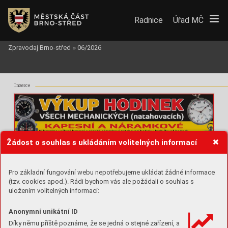
Radnice
Úřad MČ
Zpravodaj Brno-střed
»
06/2026
Inzerce
Žádost o souhlas s ukládáním volitelných informací
Pro základní fungování webu nepotřebujeme ukládat žádné informace
(tzv. cookies apod.). Rádi bychom vás ale požádali o souhlas s
uložením volitelných informací:
Anonymní unikátní ID
Díky němu příště poznáme, že se jedná o stejné zařízení, a