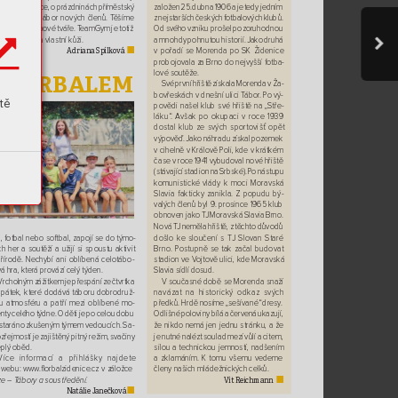
o nové zájemce, o
prázdninách příměstský 
založen 25. dubna 1906 a
je tedy jedním
bor a
v
září nábor nových členů. T
ěšíme 
z
nejstarších českých fotbalových klubů.
 na
všechny nové tváře. T
eamGym je totiž 
Od
svého vzniku prošel pozoruhodnou 
lepší zažít navlastní kůži.  
a
mnohdy pohnutou historií. Jako druhá 
Adriana Spílk
ov
á
v
pořadí se Morenda po
SK Židenice 
■
-
probojovala zaBrno donejvyšší fotba
lové soutěže.
FL
ORBALEM
Své první hřiště získala Morenda v
Ža
-
bovřeskách vdnešní ulici T
ábor
. Pový
-
tě
povědi našel klub své hřiště na
„Stře
-
láku“
. Avšak po
okupaci v
roce 1939 
dostal klub ze svých sportovišť opět 
výpověď. Jak
o náhradu získal pozemek 
vcihelně vKrálově Poli, k
de vkrátkém 
čase v
roce 1941 vybudoval nové hřiště 
(stávající stadion na
Srbské). P
o
nástupu 
komunistick
é vlády k
moci Moravská 
-
Slavia fakticky zanikla. Z
popudu bý
valých členů byl 9
. prosince 1965 klub 
obnoven jako T
J Moravská Slavia Brno. 
Nová T
J neměla hřiště, z
těchto důvodů 
l, fotbal nebo softbal, zapojí se dotýmo
-
došlo ke
sloučení s
T
J Slovan Staré
ch her a
soutěží a
užijí si spoustu aktivit 
Brno. Postupně se tak začal budovat
řírodě. Nechybí ani oblíbená celotábo
-
stadion veV
ojtově ulici, kde Moravská 
á hra, která provází celý týden.
Slavia sídlí dosud. 
V
rcholným zážitkem je přespání ze čtvrtka 
Vsoučasné době se Morenda snaží 
-

pátek, které dodává táboru dobrodruž
navázat na
historický odkaz svých 
u atmosféru a
patří mezi oblíbené mo
-
předků. Hrdě nosíme „sešívané“ dresy
. 
nty celého týdne. O
děti je po
celou dobu 
Odlišné poloviny bílá a
červená ukazují, 
staráno zkušeným týmem vedoucích. Sa
-
že nikdo nemá jen jednu stránku, aže 
řejmostí je zajištěný pitný režim, svačiny 
je nutné nalézt soulad mezí vůlí a
citem, 
eplý oběd.
silou a
technickou jemností, nadšením 
Více informací a
přihlášky najdete
a
zklamáním. K
tomu všemu vedeme 

webu:
www
.ﬂorbalzidenice.cz vzáložce 
členy našich mládežnických celků.
Vít R
eichmann
ze – T
ábory asoustředění
. 
■
N
atálie J
anečko
vá 
■