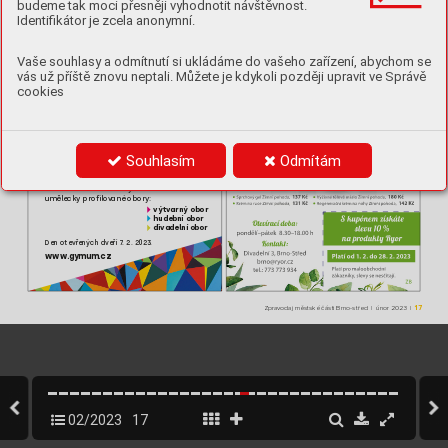
budeme tak moci přesněji vyhodnotit návštěvnost.
Identifikátor je zcela anonymní.
Vaše souhlasy a odmítnutí si ukládáme do vašeho zařízení, abychom se
vás už příště znovu neptali. Můžete je kdykoli později upravit ve Správě
cookies
Souhlasím
Odmítám
Š
k
ola s 30l
etou tradicí, 
j
ediná v 
Č
R.
s
tu
d
ium osmi
l
eté a čtyř
l
et
é
uměl
eck
rofil
ov
ané obor
:
y
p
y
v
ýtvarný obo
r
hudebn
 obor
í
di
v
ade
ln
í
obor
Den otevř
ených dv
eří 7
. 2. 2023
.
www
.
g
ymum.c
z
17
Zpravodaj městské části Brno-střed | únor 2023 | 
02/2023
17