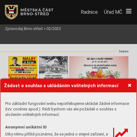
Radnice
Úřad MČ
Zpravodaj Brno-střed
»
02/2023
Inzerce
MALBY
MALBY
2
21 K
č/m
,
ZEDNICKÉ PRÁ
CE,
T
APETOVÁNÍ,
 NÁ
TĚRY
fasád, ok
en, 
dveří   
450 Kč/kus
,
  radiátorů a
td.
606 469 316
tel.: 
Platba hotov
ě=SLEV
A 250 K
č
! 
CHA
T
A TUGENDHA
T      
Živnostníci pro Brno
-střed a okolí
UBYT
OV
ÁNÍ JESENÍKY
e-chalupy
.cz  
tugendhat
ww
w
.maliribrno-hezky
.cz
Žádost o souhlas s ukládáním volitelných informací
Pro základní fungování webu nepotřebujeme ukládat žádné informace
(tzv. cookies apod.). Rádi bychom vás ale požádali o souhlas s
uložením volitelných informací:
Anonymní unikátní ID
Díky němu příště poznáme, že se jedná o stejné zařízení, a