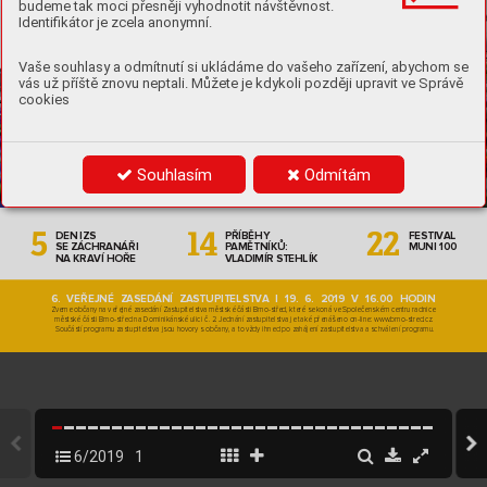
budeme tak moci přesněji vyhodnotit návštěvnost.
Identifikátor je zcela anonymní.
Vaše souhlasy a odmítnutí si ukládáme do vašeho zařízení, abychom se
vás už příště znovu neptali. Můžete je kdykoli později upravit ve Správě
cookies

PO
ZV
ÁNÍ 
Souhlasím
Odmítám
NA ZELNÝ TRH




DEN IZS
PŘÍBĚHY 
FESTIV
AL 
SE ZÁ
CHRANÁŘI
P
AMĚTNÍKŮ: 
MUNI 100
NA KRA
VÍ HOŘE
VLADIMÍR STEHLÍK
6. VEŘEJNÉ ZASED
ÁNÍ ZASTUPITELSTV
A | 19
. 6. 2019 V 16.00 HODIN
Zveme občany na veřejné zasedání Zastupitelstva městské části Brno-střed, které se k
oná ve Společenském centru radnice
městské části Brno-střed na Dominikánsk
é ulici č. 2. Jednání zastupitelstva je také přenášeno on-line: www
.brno-stred.cz.
Součástí programu zastupitelstva jsou hovory s občany
, a to vždy ihned po zahájení zastupitelstva a schválení programu.
6/2019
1