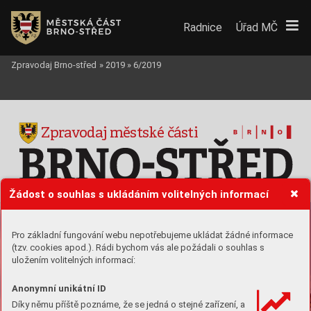
Radnice
Úřad MČ
Zpravodaj Brno-střed
»
2019
»
6/2019
Zpr
a
v
odaj měst
sk
é č
ásti
Žádost o souhlas s ukládáním volitelných informací
ČÍSL
O 6|
ČERVEN 2019|
ROČNÍK XXVIII|
V
ydává statutární město Brno, městská část Brno-střed
Pro základní fungování webu nepotřebujeme ukládat žádné informace
(tzv. cookies apod.). Rádi bychom vás ale požádali o souhlas s
uložením volitelných informací:
Anonymní unikátní ID
Díky němu příště poznáme, že se jedná o stejné zařízení, a