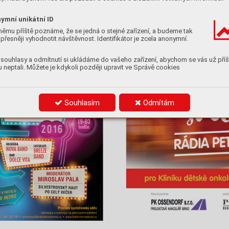
ymní unikátní ID
němu příště poznáme, že se jedná o stejné zařízení, a budeme tak
přesněji vyhodnotit návštěvnost. Identifikátor je zcela anonymní.
souhlasy a odmítnutí si ukládáme do vašeho zařízení, abychom se vás už příš
 neptali. Můžete je kdykoli později upravit ve Správě cookies
Souhlasím
Odmítám
odag.eu
Řičánková – PRODAG, www.pr
Produkce: Iva 