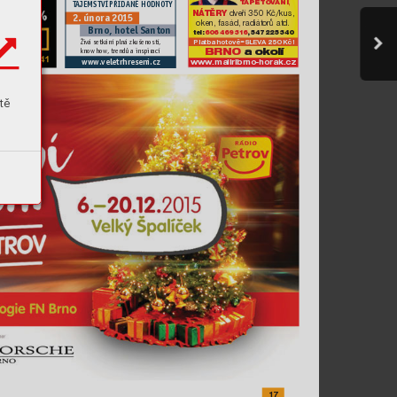
,
T
APETOV
ÁNÍ
T
AJEMS
T
VÍ PŘIDANÉ HODNOT
Y
NÁ
TĚRY
 dveří 350 Kč/kus,
2. února 201
5
oken, fasád, radiát
orů atd.
Brno, hotel Santon
tel: 
606 469 3
1
6
, 54
7 225 340
Živá setkání plná zkušenos
tí, 
Platba hotově=SLEV
A 250 Kč
! 
know how
, trendů a inspirací
BRNO 
a okolí
www
.veletrhreseni.cz
www
.maliribrno-horak
.cz
tě
17