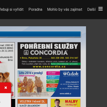
ebuji si vyřídit
Poradna
Mohlo by vás zajímat
Další
VELETRH řešení IX.
MALB
Y
s
, 
2
1
4 Kč/m
SLOUŽIT ZÁKAZNÍKŮM?