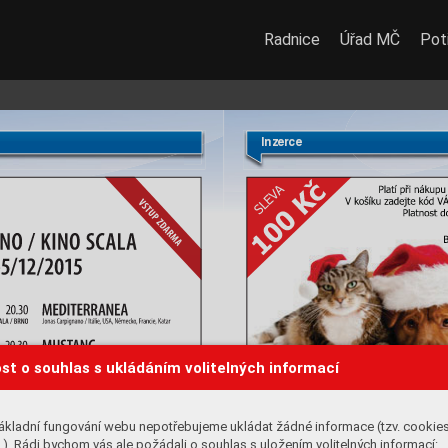
Radnice
Úřad MČ
Potř
Inzerce
st o souhlas s ukládáním volitelných informací
ákladní fungování webu nepotřebujeme ukládat žádné informace (tzv. cookie
). Rádi bychom vás ale požádali o souhlas s uložením volitelných informací: