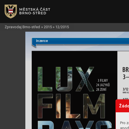
Zpravodaj Brno-střed
»
2015
»
12/2015
Inzerce
Žádo
Pro z
apod.