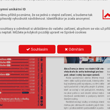
ol. 
Závěrečný koncert 
Epoque hraje lidovque
prostřednictvím divadla, které je jedním ze 
mu 
-
bude 18. listopadu od
19
.00 patřit smyčcovému 
sběrných míst projektu 
Krabice odbot,
 ob
darováváme naše uživatele vánočními dárky 
multižánrovému kvartetu Epoque Quartet, 
ymní unikátní ID
-
om
které již řadu let působí na
naší i
evropské 
oddárců.
adu 
hudební scéně. 
E
va Vla
sáko
vá
J
ana Hanzlíko
vá, DiS
.
■
■
němu příště poznáme, že se jedná o stejné zařízení, a budeme tak
přesněji vyhodnotit návštěvnost. Identifikátor je zcela anonymní.
NO
VINKY PR
O
souhlasy a odmítnutí si ukládáme do vašeho zařízení, abychom se vás už příš
 neptali. Můžete je kdykoli později upravit ve Správě cookies
Souhlasím
Odmítám
va
Akce 
 ote
-
Doma je doma: na
vlastní kůži
ko
vřela dveře dosvěta technologií pro bez
-
tiv
pečí, zdraví ivolný čas nejen seniorů.
Naše společnost stárne. Máme mezi
s
d
námi stále vyšší počet osob, které potře
-
te
bují zvýšenou péči a
podporu, a
s
tím i
stále 
za
vyšší počet lidí zřad příbuzných či přátel, 
pr
kteří se ocitají v
roli pečujících, mnohdy 
te
na
úk
or péče o
své vlastní zdraví nebo 
ne
a
n
možnosti zaměstnání a
podpory dalším
členům rodiny
. 
i
s
Naštěstí existují služby a
nástroje
, které 
na
mohou jak stárnoucím osobám, jejich blíz
-
ni
kým i
profesionálním pečovatelům apečo
-
ne