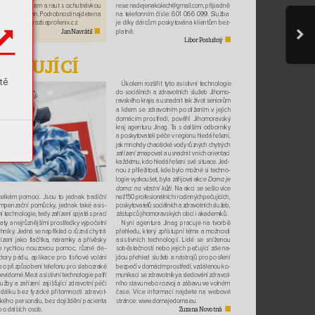
rese:
nadejenakolech@gmail.
com, pří
padně
kulturní program a raut s ochutnávkou 
na telefonním čísle: 601 066 099
. Služba 
moravských vín. Podrobnosti najdete na 
-
webu:www
.drazbaprofenix.cz.
je díky dárcům poskytována klientům bez
platně.
J
an N
a
vrá
til
■
Libor P
oslušn
ý
■
 PEČU
JÍCÍ 
tě
Úkolem rozšířit tyto asistivní techn
ologie 
do
sociálních a
zdravotních služeb Jihomo
-
ravského kraje
, a
usnadnit tak život seniorům 
a
lidem se zdravotním postižením v
jejich 
domácím prostředí, pověřil Jihomoravský 
kraj agenturu Jinag. T
a s
dalšími odborníky 
aposkytovateli péče vregionu hledá řešení, 
jak mnohdy chaotické vody různých chytrých 
zařízení zmapovat ausnadnit v
nich orientaci
každému, kdo hledá řešení své situace
. Jed
-
nou z
příležitostí, k
de bylo možné si techno
-
logie vyzkoušet, byla zářijová ak
ce 
Doma je 
doma: na
vlastní kůži.
 Na
akci se sešlo více 
telkám pomoci. Jsou to jednak tradiční 
než 150 profesionálních i
rodinných pečujících, 
mpenzační pomůcky
, jednak také asis
-
poskytovatelů sociálních a
zdravotních služeb, 
ní technologie, tedy zařízení spjatá s
prací 
zástupců jihomoravských obcí iakademiků. 
aty a
nejrůznějšími prostředky výpočetní 
Nyní agentura Jinag pracuje na
tvorbě
chniky
. Jedná se například orůzná chytrá 
přehledu, který zpřístupní téma a
možnosti 
řízení jako tlačítka, náramky a
přívěsky 
asistivních technologií. Lidé se sníženou
o rychlou nouzovou pomoc, různé de
-
-
soběstačností nebo jejich pečující zde na
ktory pádu, aplikace pro tísňové volání
jdou přehled služeb anástrojů pro posílení 
bo přizpůsobení telefonu pro slabozraké 
bezpečí v
domácím prostředí, vzdálenou ko
-
evidomé. Mezi asistivní technologie patří 
munikaci se zdravotníky a
sledování zdravot
-
ního stavu nebo rozvoj a
zábavu ve
volném 
lužby a
zařízení zajišťující zdravotní péči 
-
čase. Více informací najdete na
webové 

dálku bez fyzické přítomnosti zdravot
ckého personálu, bez dojíždění pacienta 
stránce: www
.domajedoma.
eu.
bo dalších osob. 
Z
uzana Nov
otná
■