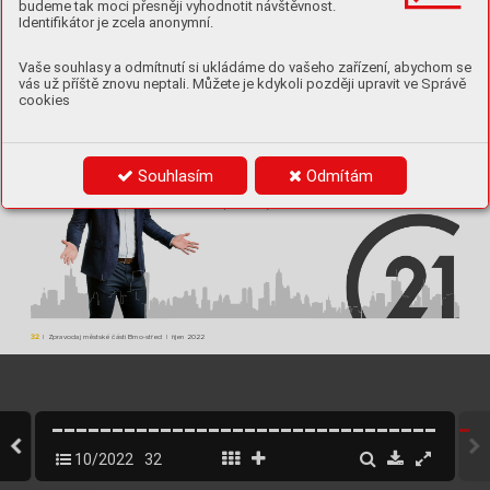
budeme tak moci přesněji vyhodnotit návštěvnost.
ZZZ
DQSRUDF]
ww
w
.maliribrno-hezky
.cz
Identifikátor je zcela anonymní.
0DHAD ZDARMA
Vaše souhlasy a odmítnutí si ukládáme do vašeho zařízení, abychom se
CENY NEMOVITOSTÍ
vás už příště znovu neptali. Můžete je kdykoli později upravit ve Správě
cookies
PRO BRNO-ST
v
ED
P
v
ÍPADNÝ PRODEJ
,,BYDLÍM TADY S VÁMI,,
PODÍVEJTE SE NA VÍCE INFROMACÍ NA
ANALÝZA INVESTICE
Souhlasím
Odmítám
NÁVAZNOST PRODEJ > KOUP
)
VYROVNÁNÍ MAJETKU
D
)
DICKÉ 
v
ÍZENÍ
+420 775 674 544
lukas.peterek@century21.cz
32
 | Zpravodaj městské části Brno-střed | říjen 2022
10/2022
32