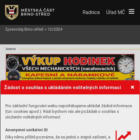
Radnice
Úřad MČ
Zpravodaj Brno-střed
»
12/2024
Inz
er
c
e
Žádost o souhlas s ukládáním volitelných informací
Pro základní fungování webu nepotřebujeme ukládat žádné informace
(tzv. cookies apod.). Rádi bychom vás ale požádali o souhlas s
uložením volitelných informací:
Anonymní unikátní ID
Díky němu příště poznáme, že se jedná o stejné zařízení, a