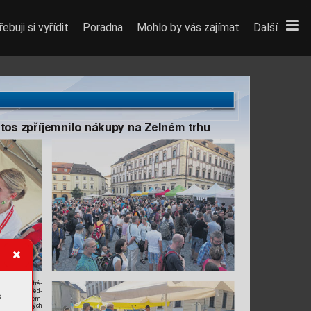
ebuji si vyřídit
Poradna
Mohlo by vás zajímat
Další
etos zpříjemnilo nákup
y na Zelném trhu
r
vní pomoci, tré-
 divadelní před-
s
T
o vše zpř
íjem-
a r
ůznorodých