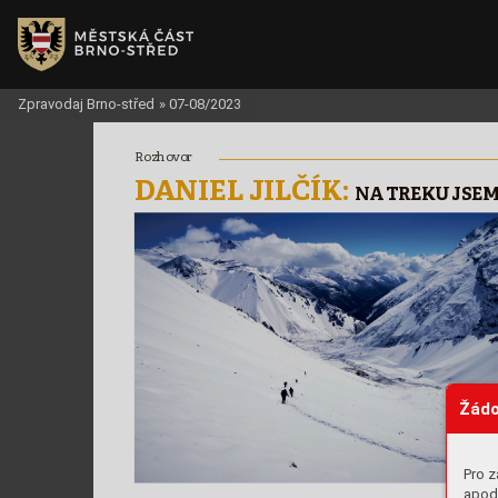
Zpravodaj Brno-střed
»
07-08/2023
Rozhov
or
D
ANIEL JILČÍK: 
N
A TREK
U JSEM
Žádo
Pro z
apod.