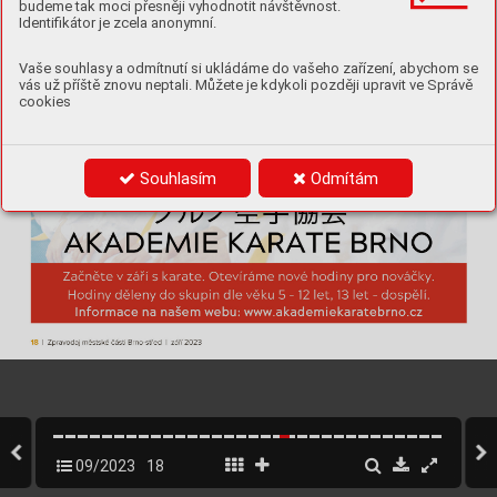
budeme tak moci přesněji vyhodnotit návštěvnost.
Identifikátor je zcela anonymní.
Vaše souhlasy a odmítnutí si ukládáme do vašeho zařízení, abychom se
vás už příště znovu neptali. Můžete je kdykoli později upravit ve Správě
cookies
Souhlasím
Odmítám
18
| Zpravodaj městsk
é části Brno-střed | září 2023
09/2023
18