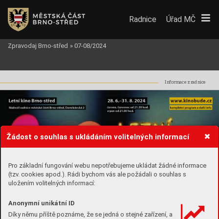
Radnice
Úřad MČ
Zpravodaj Brno-střed
»
07-08/2024
Inf
ormace z r
adnice
Žádost o souhlas s ukládáním volitelných informací
Pro základní fungování webu nepotřebujeme ukládat žádné informace
(tzv. cookies apod.). Rádi bychom vás ale požádali o souhlas s
uložením volitelných informací:
Anonymní unikátní ID
Díky němu příště poznáme, že se jedná o stejné zařízení, a