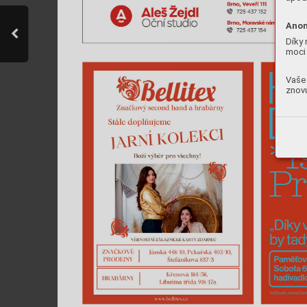
Anon
Díky 
moci 
Vaše 
znovu