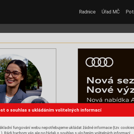
Radnice
Úřad MČ
Potř
st o souhlas s ukládáním volitelných informací
ákladní fungování webu nepotřebujeme ukládat žádné informace (tzv. cookie
). Rádi bychom vás ale požádali o souhlas s uložením volitelných informací: