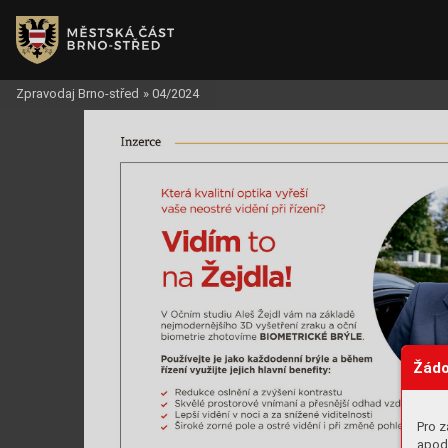
Zpravodaj Brno-střed
»
04/2024
Inzer
c
e
Žádo
Pro z
apod.